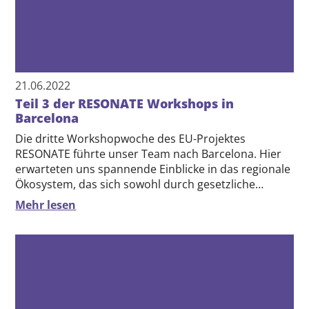
AI for Good #2: Wenn Künstliche Intelligenz
zum Motor für Kreislaufwirtschaft und
Gemeinwohl wird
Kick-off im Social & Green Business
Gründungsprogramm: Diese neuen Teams
starten ihre Reise als Impact Unternehmer·innen
Ähnliche Beiträge