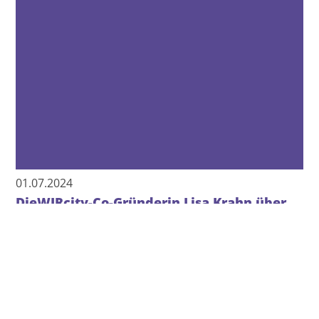
15.11.2023
Präsentation Report Süd: Boom für Social
Entrepreneurship
Am 14. November präsentierte der Social Business
Hub Styria (SBHS) gemeinsam mit dem Institut für
Innovationsmanagement und
Unternehmensgründung der Alpen Adria Universität
in Klagenfurt den…
Mehr lesen