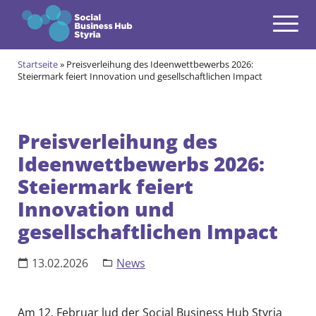
Navigation
Zum Inhalt springen
Startseite
»
Preisverleihung des Ideenwettbewerbs 2026:
Themen
Steiermark feiert Innovation und gesellschaftlichen Impact
open
Angebote
open
Preisverleihung des
Gründungsprogramm
Ideenwettbewerbs 2026:
open
Aktuell im Social & Green Business Gründungsprogramm
Alumni des Social & Green Business Gründungsprogramms
Steiermark feiert
Community
open
Innovation und
Events & News
gesellschaftlichen Impact
open
Über uns
13.02.2026
News
open
Kontakt
Am 12. Februar lud der Social Business Hub Styria