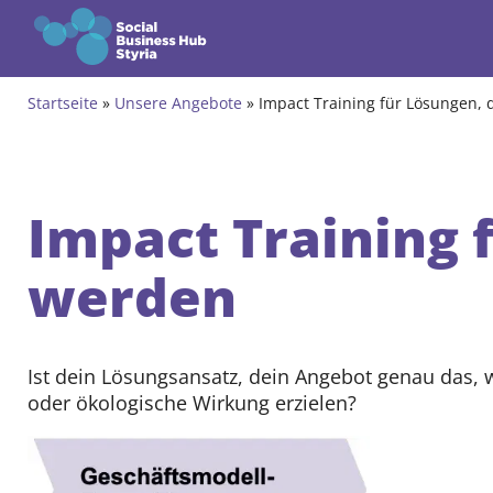
Zum Inhalt springen
Startseite
»
Unsere Angebote
»
Impact Training für Lösungen,
Themen
Angebote
Impact Training 
Know-how und Ideen
werden
Impact Training
Gründungsprogramm
Ist dein Lösungsansatz, dein Angebot genau das, w
Wachstumsprogramm
oder ökologische Wirkung erzielen?
Crowdfunding
Gründungsprogramm