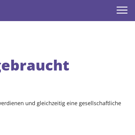
Navigatio
open
open
gebraucht
rdienen und gleichzeitig eine gesellschaftliche