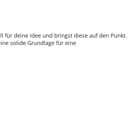
open
open
open
für deine Idee und bringst diese auf den Punkt.
eine solide Grundlage für eine
open
DE
EN