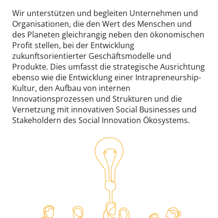
Community
Wir unterstützen und begleiten Unternehmen und
open
Organisationen, die den Wert des Menschen und
Events & News
des Planeten gleichrangig neben den ökonomischen
open
Profit stellen, bei der Entwicklung
zukunftsorientierter Geschäftsmodelle und
Über uns
open
Produkte. Dies umfasst die strategische Ausrichtung
ebenso wie die Entwicklung einer Intrapreneurship-
Kontakt
Kultur, den Aufbau von internen
Innovationsprozessen und Strukturen und die
Vernetzung mit innovativen Social Businesses und
DE
EN
Stakeholdern des Social Innovation Ökosystems.