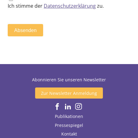
i
*
Ich stimme der
Datenschutzerklärung
zu.
n
w
i
l
Absenden
l
i
g
u
n
g
Abonnieren Sie unseren Newsletter
Zur Newsletter Anmeldung
Publikationen
Pressespiegel
Kontakt