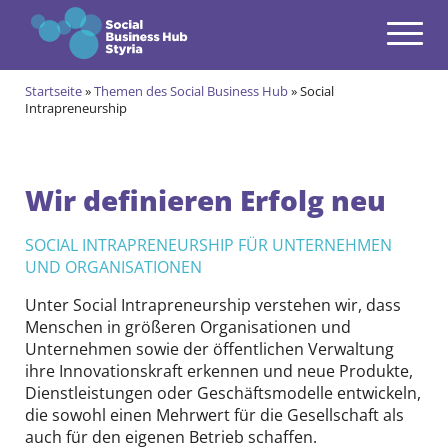
Navigation
Zum Inhalt springen
Startseite
»
Themen des Social Business Hub
»
Social
Themen
Intrapreneurship
open
Social und Green Entrepreneurship
Wir definieren Erfolg neu
Social Intrapreneurship
Social Innovation Ökosysteme
SOCIAL INTRAPRENEURSHIP FÜR UNTERNEHMEN
UND ORGANISATIONEN
Soziale Innovation in ländlichen Regionen
Unter Social Intrapreneurship verstehen wir, dass
Forschung und Strategieentwicklung
Menschen in größeren Organisationen und
Unternehmen sowie der öffentlichen Verwaltung
Angebote
ihre Innovationskraft erkennen und neue Produkte,
open
Dienstleistungen oder Geschäftsmodelle entwickeln,
Gründungsprogramm
die sowohl einen Mehrwert für die Gesellschaft als
open
auch für den eigenen Betrieb schaffen.
Aktuell im Social & Green Business Gründungsprogramm
Alumni des Social & Green Business Gründungsprogramms