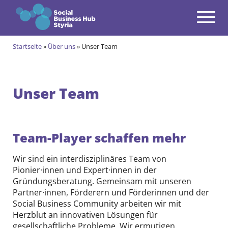
Navigation
Zum Inhalt springen
Startseite
»
Über uns
»
Unser Team
Themen
open
Angebote
open
Unser Team
Gründungsprogramm
open
Aktuell im Social & Green Business Gründungsprogramm
Alumni des Social & Green Business Gründungsprogramms
Community
Team-Player schaffen mehr
open
Events & News
Wir sind ein interdisziplinäres Team von
open
Pionier·innen und Expert·innen in der
Gründungsberatung. Gemeinsam mit unseren
Über uns
open
Partner·innen, Förderern und Förderinnen und der
Social Business Community arbeiten wir mit
Unser Team
Herzblut an innovativen Lösungen für
gesellschaftliche Probleme. Wir ermutigen