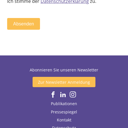
*
Ich stimme der
Datenschutzerklärung
zu.
n
w
i
l
Absenden
l
i
g
u
n
g
Abonnieren Sie unseren Newsletter
Zur Newsletter Anmeldung
Publikationen
Pressespiegel
Kontakt
Datenschutz