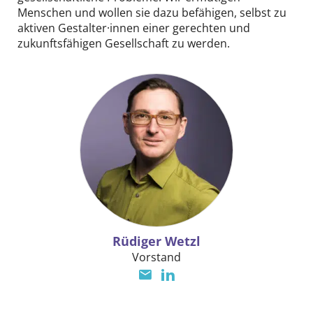
Partner und Fördergeber
Menschen und wollen sie dazu befähigen, selbst zu
aktiven Gestalter·innen einer gerechten und
Jobangebote
zukunftsfähigen Gesellschaft zu werden.
Praktikumsstellen
Presseunterlagen
Pressespiegel
Kontakt
DE
EN
Rüdiger Wetzl
Vorstand