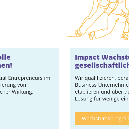
lle
Impact Wachst
nen!
gesellschaftli
cial Entrepreneurs im
Wir qualifizieren, be
lierung von
Business Unternehmen
icher Wirkung.
etablieren und über qu
Lösung für wenige ein
Wachstumsprogr