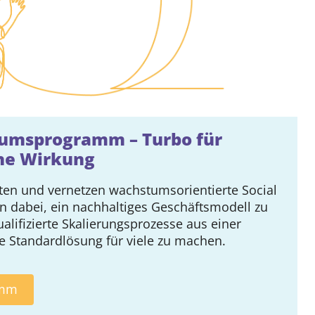
open
open
open
open
umsprogramm – Turbo für
che Wirkung
DE
EN
raten und vernetzen wachstumsorientierte Social
 dabei, ein nachhaltiges Geschäftsmodell zu
alifizierte Skalierungsprozesse aus einer
e Standardlösung für viele zu machen.
amm