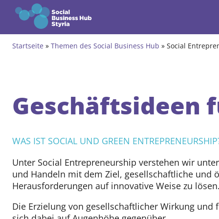
Zum Inhalt springen
Startseite
»
Themen des Social Business Hub
»
Social Entrepre
Themen
Social und Green Entrepreneurshi
Geschäftsideen f
Social Intrapreneurship
Social Innovation Ökosysteme
WAS IST SOCIAL UND GREEN ENTREPRENEURSHIP
Soziale Innovation in ländlichen R
Unter Social Entrepreneurship verstehen wir unt
Forschung und Strategieentwicklu
und Handeln mit dem Ziel, gesellschaftliche und 
Herausforderungen auf innovative Weise zu lösen
Angebote
Die Erzielung von gesellschaftlicher Wirkung und f
Gründungsprogramm
sich dabei auf Augenhöhe gegenüber.