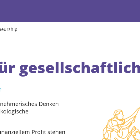
neurship
p
ür gesellschaftli
?
egionen
ernehmerisches Denken
ng
ökologische
.
inanziellem Profit stehen