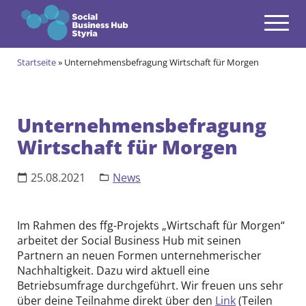
Navigation
Zum Inhalt springen
Startseite
»
Unternehmensbefragung Wirtschaft für Morgen
Themen
open
Angebote
open
Unternehmensbefragung
Wirtschaft für Morgen
Gründungsprogramm
open
Aktuell im Social & Green Business Gründungsprogramm
Alumni des Social & Green Business Gründungsprogramms
Community
25.08.2021
News
open
Events & News
open
Im Rahmen des ffg-Projekts „Wirtschaft für Morgen“
arbeitet der Social Business Hub mit seinen
Über uns
Partnern an neuen Formen unternehmerischer
open
Nachhaltigkeit. Dazu wird aktuell eine
Kontakt
Betriebsumfrage durchgeführt. Wir freuen uns sehr
über deine Teilnahme direkt über den
Link
(Teilen