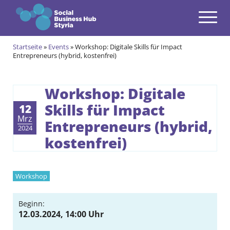
Navigation
Zum Inhalt springen
Startseite
»
Events
»
Workshop: Digitale Skills für Impact
Themen
Entrepreneurs (hybrid, kostenfrei)
open
Angebote
open
Workshop: Digitale
Skills für Impact
Gründungsprogramm
12
open
Mrz
Entrepreneurs (hybrid,
Aktuell im Social & Green Business Gründungsprogramm
Alumni des Social & Green Business Gründungsprogramms
2024
Community
kostenfrei)
open
Events & News
open
Workshop
Über uns
open
Beginn:
Kontakt
12.03.2024, 14:00 Uhr