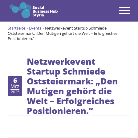
Navigation
Zum Inhalt springen
Startseite
»
Events
»
Netzwerkevent Startup Schmiede
Themen
Oststeiermark: „Den Mutigen gehört die Welt – Erfolgreiches
open
Positionieren.“
Angebote
open
Netzwerkevent
Gründungsprogramm
Startup Schmiede
open
Aktuell im Social & Green Business Gründungsprogramm
Alumni des Social & Green Business Gründungsprogramms
Oststeiermark: „Den
Community
6
open
Mrz
Mutigen gehört die
2025
Events & News
Welt – Erfolgreiches
open
Positionieren.“
Über uns
open
Kontakt