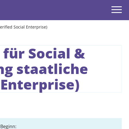
Navigatio
rified Social Enterprise)
open
für Social &
open
ng staatliche
open
 Enterprise)
open
open
open
Beginn: