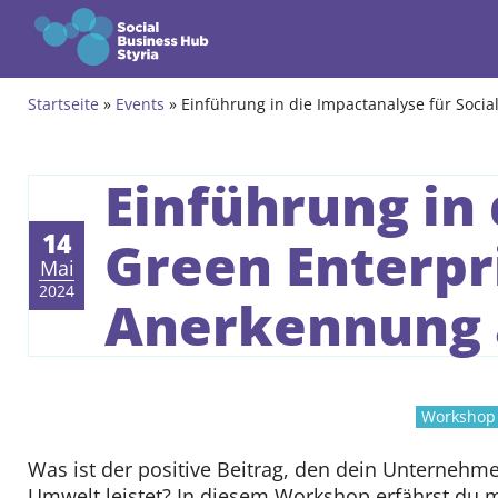
Zum Inhalt springen
Startseite
»
Events
»
Einführung in die Impactanalyse für Social
Themen
Angebote
Einführung in 
Gründungsprogramm
14
Green Enterpri
Mai
Community
2024
Anerkennung al
Events & News
Über uns
Verified Social Enterprise
Wachstumsprogramm
Workshop
Kontakt
Was ist der positive Beitrag, den dein Unternehme
Umwelt leistet? In diesem Workshop erfährst du m