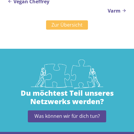
Beitragsnavigation
Vegan Cheffrey
Varm
Zur Übersicht
Du möchtest Teil unseres
Netzwerks werden?
Was können wir für dich tun?