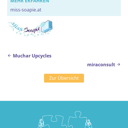
MEHR ERFAHREN
miss-soapie.at
Beitragsnavigation
Muchar Upcycles
miraconsult
Zur Übersicht