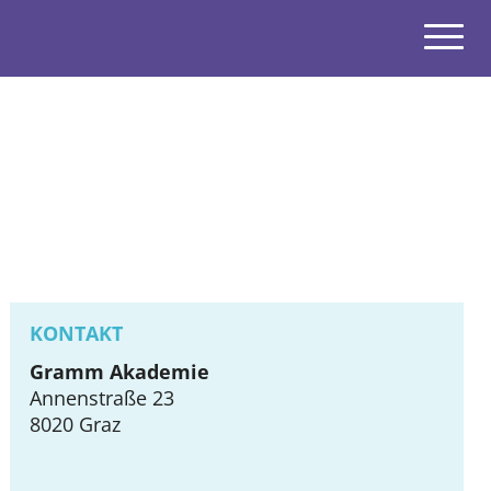
Navigatio
open
open
open
open
KONTAKT
open
Gramm Akademie
Annenstraße 23
open
8020
Graz