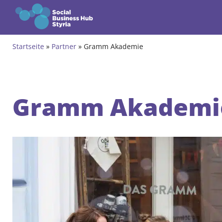
Zum Inhalt springen
Startseite
»
Partner
»
Gramm Akademie
Themen
Angebote
Gramm Akademi
Gründungsprogramm
Community
Events & News
Über uns
Kontakt