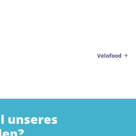
Velofood
l unseres
den?