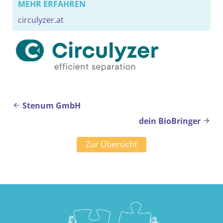
MEHR ERFAHREN
circulyzer.at
Beitragsnavigation
Stenum GmbH
dein BioBringer
Zur Übersicht