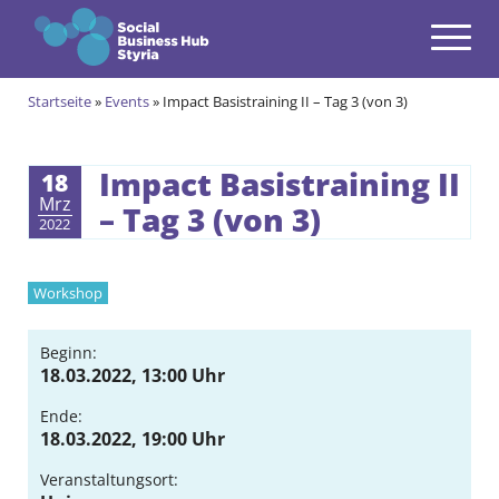
Navigation
Zum Inhalt springen
Startseite
»
Events
»
Impact Basistraining II – Tag 3 (von 3)
Themen
open
Angebote
Impact Basistraining II
18
open
Mrz
– Tag 3 (von 3)
2022
Gründungsprogramm
open
Aktuell im Social & Green Business Gründungsprogramm
Alumni des Social & Green Business Gründungsprogramms
Community
Workshop
open
Events & News
Beginn:
open
18.03.2022, 13:00 Uhr
Über uns
Ende:
open
18.03.2022, 19:00 Uhr
Kontakt
Veranstaltungsort: