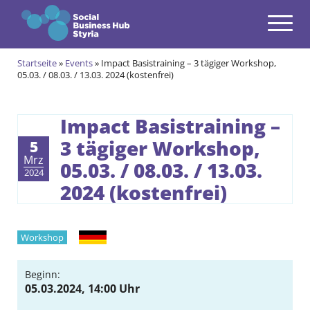
Navigation
Zum Inhalt springen
Startseite
»
Events
»
Impact Basistraining – 3 tägiger Workshop,
Themen
05.03. / 08.03. / 13.03. 2024 (kostenfrei)
open
Angebote
open
Impact Basistraining –
3 tägiger Workshop,
Gründungsprogramm
5
open
Mrz
05.03. / 08.03. / 13.03.
Aktuell im Social & Green Business Gründungsprogramm
Alumni des Social & Green Business Gründungsprogramms
2024
Community
2024 (kostenfrei)
open
Events & News
open
Deutsch
Workshop
Über uns
open
Beginn:
Kontakt
05.03.2024, 14:00 Uhr